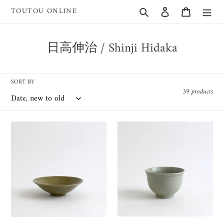
Skip
Search
Log in
Cart
TOUTOU ONLINE
to
content
C
日高伸治 / Shinji Hidaka
o
l
SORT BY
l
39 products
e
c
青
青
t
磁
白
i
牡
磁
丹
麺
o
唐
鉢
n
草
/
:
文
日
鉢
高
/
伸