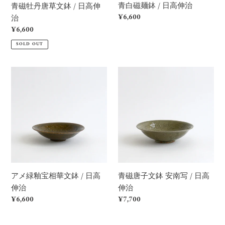
青白磁麺鉢 / 日高伸治
青磁牡丹唐草文鉢 / 日高伸
日
治
Regular
¥6,600
治
高
price
Regular
¥6,600
伸
price
SOLD OUT
治
ア
青
メ
磁
緑
唐
釉
子
宝
文
相
鉢
華
安
文
南
鉢
写
アメ緑釉宝相華文鉢 / 日高
青磁唐子文鉢 安南写 / 日高
/
/
伸治
伸治
日
日
Regular
¥6,600
Regular
¥7,700
高
高
price
price
伸
伸