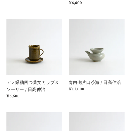
price
Regular
¥6,600
治
ー
price
サ
ー
ア
青
/
メ
白
日
緑
磁
高
釉
片
伸
四
口
治
つ
茶
葉
海
文
/
カ
日
アメ緑釉四つ葉文カップ＆
青白磁片口茶海 / 日高伸治
ッ
高
Regular
¥11,000
ソーサー / 日高伸治
プ
伸
price
Regular
¥6,600
＆
治
price
ソ
ー
ア
青
サ
メ
白
ー
緑
磁