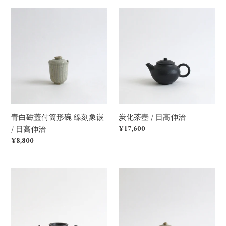
治
治
青
炭
白
化
磁
茶
蓋
壺
付
/
筒
日
形
高
碗
伸
線
治
青白磁蓋付筒形碗 線刻象嵌
炭化茶壺 / 日高伸治
刻
Regular
¥17,600
/ 日高伸治
象
price
Regular
¥8,800
嵌
price
/
日
炭
青
高
化
白
伸
ポ
磁
治
ッ
茶
ト
壺