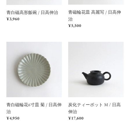
/
写
日
/
青磁輪花皿 高麗写 / 日高伸
青白磁高形飯碗 / 日高伸治
高
日
Regular
¥3,960
治
伸
高
price
Regular
¥5,500
治
伸
price
治
青
炭
白
化
磁
テ
輪
ィ
花
ー
6
ポ
寸
ッ
皿
ト
菊
M
炭化ティーポット M / 日高
青白磁輪花6寸皿 菊 / 日高伸
/
/
伸治
治
日
日
Regular
¥17,600
Regular
¥4,950
高
高
price
price
伸
伸