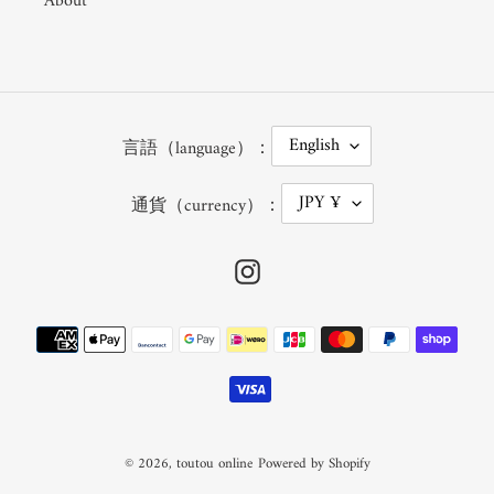
About
L
English
言語（language）：
A
N
G
C
JPY ¥
U
通貨（currency）：
U
A
R
G
R
E
E
Instagram
N
C
Y
Payment
methods
© 2026,
toutou online
Powered by Shopify