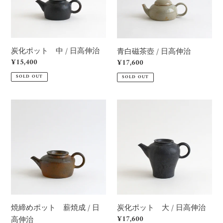
中
/
/
日
日
高
高
伸
炭化ポット 中 / 日高伸治
青白磁茶壺 / 日高伸治
伸
治
Regular
¥15,400
Regular
¥17,600
治
price
price
SOLD OUT
SOLD OUT
焼
炭
締
化
め
ポ
ポ
ッ
ッ
ト
ト
大
薪
/
焼
日
成
高
焼締めポット 薪焼成 / 日
炭化ポット 大 / 日高伸治
/
伸
Regular
¥17,600
高伸治