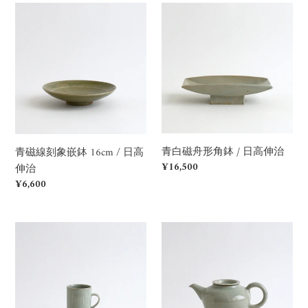
治
治
青
青
磁
白
線
磁
刻
舟
象
形
嵌
角
鉢
鉢
16cm
/
/
日
青白磁舟形角鉢 / 日高伸治
青磁線刻象嵌鉢 16cm / 日高
日
高
Regular
¥16,500
伸治
高
伸
price
Regular
¥6,600
伸
治
price
治
青
青
白
白
磁
磁
線
テ
刻
ィ