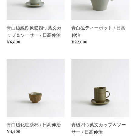
象
ー
嵌
ポ
四
ッ
つ
ト
青白磁ティーポット / 日高
青白磁線刻象嵌四つ葉文カ
葉
/
伸治
ップ＆ソーサー / 日高伸治
文
日
Regular
¥22,000
Regular
¥6,600
カ
高
price
price
ッ
伸
プ
治
青
青
＆
白
磁
ソ
磁
四
ー
化
つ
サ
粧
葉
ー
茶
文
/
杯
カ
日
/
ッ
高
日
プ
青磁四つ葉文カップ＆ソー
青白磁化粧茶杯 / 日高伸治
伸
高
＆
Regular
¥4,400
サー / 日高伸治
治
伸
ソ