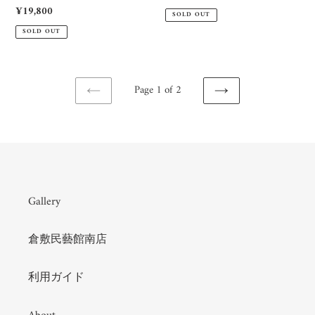
日
治
price
Regular
¥19,800
高
SOLD OUT
price
伸
SOLD OUT
治
Page 1 of 2
PREVIOUS
NEXT
PAGE
PAGE
Gallery
倉敷民藝館南店
利用ガイド