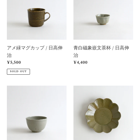
/
マ
象
日
グ
嵌
高
カ
文
伸
ッ
茶
治
プ
杯
/
/
アメ緑マグカップ / 日高伸
青白磁象嵌文茶杯 / 日高伸
日
日
治
治
高
高
Regular
¥5,500
Regular
¥4,400
伸
伸
price
price
治
治
SOLD OUT
青
青
白
磁
磁
輪
高
花
形
皿
飯
高
碗
麗