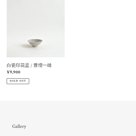
白
瓷
印
花
盃
/
豊
増
一
白瓷印花盃 / 豊増一雄
雄
Regular
¥9,900
price
SOLD OUT
Gallery