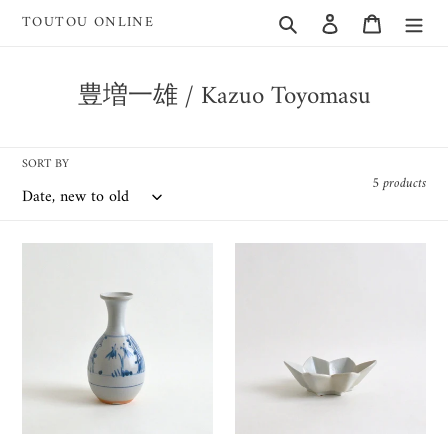
Skip
Search
Log in
Cart
TOUTOU ONLINE
to
content
C
豊増一雄 / Kazuo Toyomasu
o
l
SORT BY
l
5 products
e
c
染
白
t
付
瓷
i
瓶
楓
/
小
o
豊
鉢
n
増
/
:
一
豊
雄
増
一