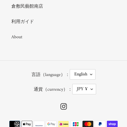
倉敷民藝館南店
利用ガイド
About
L
English
言語（language）：
A
N
G
C
JPY ¥
U
通貨（currency）：
U
A
R
G
R
E
E
Instagram
N
C
Y
Payment