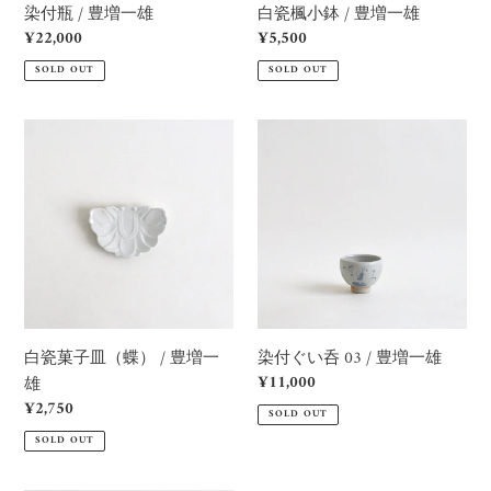
染付瓶 / 豊増一雄
白瓷楓小鉢 / 豊増一雄
雄
Regular
¥22,000
Regular
¥5,500
price
price
SOLD OUT
SOLD OUT
白
染
瓷
付
菓
ぐ
子
い
皿
呑
（蝶）
03
/
/
豊
豊
増
増
白瓷菓子皿（蝶） / 豊増一
染付ぐい呑 03 / 豊増一雄
一
一
Regular
¥11,000
雄
雄
雄
price
Regular
¥2,750
SOLD OUT
price
SOLD OUT