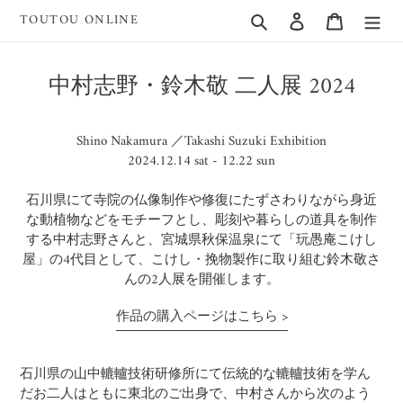
Skip
Search
Log in
Cart
TOUTOU ONLINE
to
content
中村志野・鈴木敬 二人展 2024
Shino Nakamura ／Takashi Suzuki Exhibition
2024.12.14 sat - 12.22 sun
石川県にて寺院の仏像制作や修復にたずさわりながら身近
な動植物などをモチーフとし、彫刻や暮らしの道具を制作
する中村志野さんと、宮城県秋保温泉にて「玩愚庵こけし
屋」の4代目として、こけし・挽物製作に取り組む鈴木敬さ
んの2人展を開催します。
作品の購入ページはこちら >
石川県の山中轆轤技術研修所にて伝統的な轆轤技術を学ん
だお二人はともに東北のご出身で、中村さんから次のよう