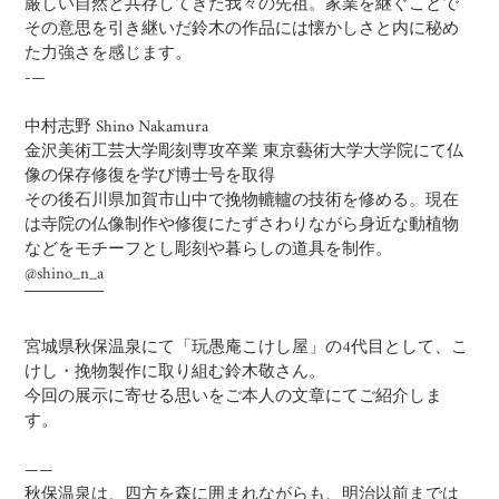
厳しい自然と共存してきた我々の先祖。家業を継ぐことで
その意思を引き継いだ鈴木の作品には懐かしさと内に秘め
た力強さを感じます。
-—
中村志野 Shino Nakamura
金沢美術工芸大学彫刻専攻卒業 東京藝術大学大学院にて仏
像の保存修復を学び博士号を取得
その後石川県加賀市山中で挽物轆轤の技術を修める。現在
は寺院の仏像制作や修復にたずさわりながら身近な動植物
などをモチーフとし彫刻や暮らしの道具を制作。
@shino_n_a
宮城県秋保温泉にて「玩愚庵こけし屋」の4代目として、こ
けし・挽物製作に取り組む鈴木敬さん。
今回の展示に寄せる思いをご本人の文章にてご紹介しま
す。
——
秋保温泉は、四方を森に囲まれながらも、明治以前までは