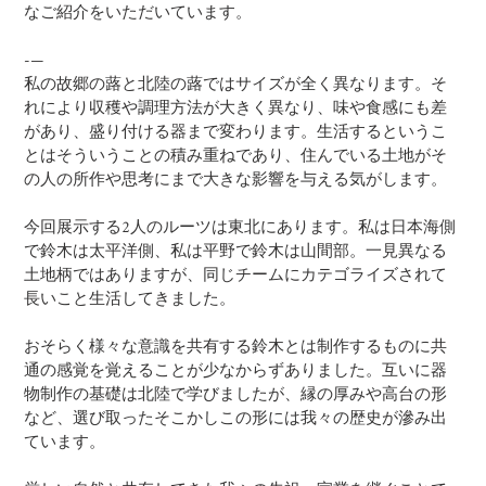
なご紹介をいただいています。
-—
私の故郷の蕗と北陸の蕗ではサイズが全く異なります。そ
れにより収穫や調理方法が大きく異なり、味や食感にも差
があり、盛り付ける器まで変わります。生活するというこ
とはそういうことの積み重ねであり、住んでいる土地がそ
の人の所作や思考にまで大きな影響を与える気がします。
今回展示する2人のルーツは東北にあります。私は日本海側
で鈴木は太平洋側、私は平野で鈴木は山間部。一見異なる
土地柄ではありますが、同じチームにカテゴライズされて
長いこと生活してきました。
おそらく様々な意識を共有する鈴木とは制作するものに共
通の感覚を覚えることが少なからずありました。互いに器
物制作の基礎は北陸で学びましたが、縁の厚みや高台の形
など、選び取ったそこかしこの形には我々の歴史が滲み出
ています。