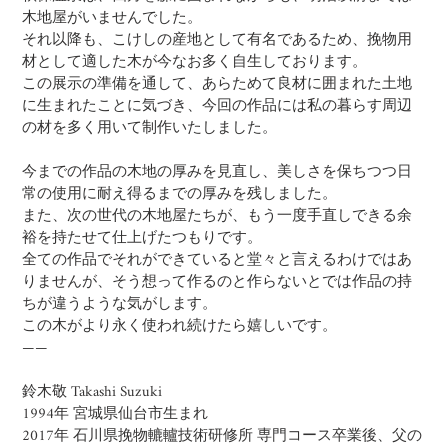
木地屋がいませんでした。
それ以降も、こけしの産地として有名であるため、挽物用
材として適した木が今なお多く自生しております。
この展示の準備を通して、あらためて良材に囲まれた土地
に生まれたことに気づき、今回の作品には私の暮らす周辺
の材を多く用いて制作いたしました。
今までの作品の木地の厚みを見直し、美しさを保ちつつ日
常の使用に耐え得るまでの厚みを残しました。
また、次の世代の木地屋たちが、もう一度手直しできる余
裕を持たせて仕上げたつもりです。
全ての作品でそれができていると堂々と言えるわけではあ
りませんが、そう想って作るのと作らないとでは作品の持
ちが違うような気がします。
この木がより永く使われ続けたら嬉しいです。
——
鈴木敬 Takashi Suzuki
1994年 宮城県仙台市生まれ
2017年 石川県挽物轆轤技術研修所 専門コース卒業後、父の