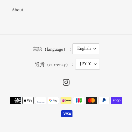
About
L
English
言語（language）：
A
N
G
C
JPY ¥
U
通貨（currency）：
U
A
R
G
R
E
E
Instagram
N
C
Y
Payment
methods