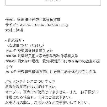
SOLD OUT
Adding
product
作家： 安達 健 / 神奈川県横須賀市
to
サイズ：
W25cm ; D20cm ; H6.5cm
; 807g
your
素材：陶磁
cart
- 作家紹介 -
《安達健/あだちたけし》
1983年 愛知県春日井市生まれ
2002年 武蔵野美術大学造形学部映像学科入学
2006年 同大学中退後、愛知県瀬戸市にやきものの拠点を据
える
2016年 神奈川県横須賀市に住居兼工房を構え現在に至る
///// メンテナンスについて /////
急激な温度変化はお避け下さい。
オーブン、直火での使用はできません。また、お子様がご
使用になる場合も、十分にご注意下さい。
お手入れの際は、スポンジなどで手洗いして下さい。