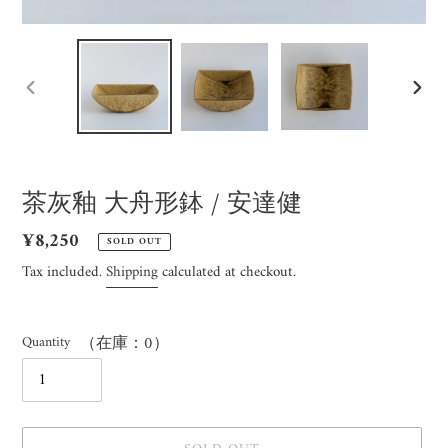
PREVIOUS
NEX
SLIDE
SLID
茶灰釉 大舟形鉢 / 安達健
Regular
¥8,250
SOLD OUT
price
Tax included.
Shipping
calculated at checkout.
Quantity
（在庫：0）