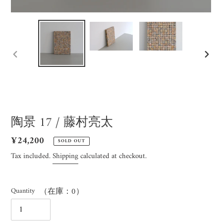
PREVIOUS
NEX
SLIDE
SLID
陶景 17 / 藤村亮太
Regular
¥24,200
SOLD OUT
price
Tax included.
Shipping
calculated at checkout.
Quantity
（在庫：0）