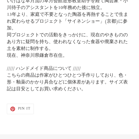
いけばな草月流の草月会館造形教室助手を経て陶芸家・小
川待子のアシスタントを10年務めた後に独立。
13年より、家庭で不要となった陶器を再熱することで生ま
れ変わらせるプロジェクト「サイネンショー」(京都)に参
加。
同プロジェクトでの活動をきっかけに、現在のやきものの
あり方に疑問を持ち、使われなくなった食器や廃棄された
土を素材に制作する。
現在、神奈川県鎌倉市在住。
///// ハンドメイド商品について /////
こちらの商品は作家がひとつひとつ手作りしており、色・
形・釉薬のかかり具合などに個体差があります。サイズ表
記は目安としてお買い求めください。
PIN
PIN IT
ON
PINTEREST