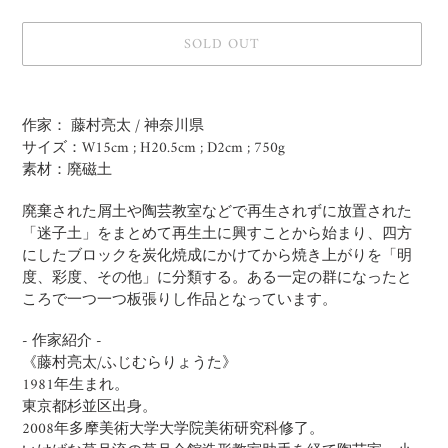
SOLD OUT
Adding
product
作家： 藤村亮太 / 神奈川県
to
サイズ：W15cm ; H20.5cm ; D2cm ; 750g
your
素材：廃磁土
cart
廃棄された屑土や陶芸教室などで再生されずに放置された
「迷子土」をまとめて再生土に興すことから始まり、四方
にしたブロックを炭化焼成にかけてから焼き上がりを「明
度、彩度、その他」に分類する。ある一定の群になったと
ころで一つ一つ板張りし作品となっています。
- 作家紹介 -
《藤村亮太/ふじむらりょうた》
1981年生まれ。
東京都杉並区出身。
2008年多摩美術大学大学院美術研究科修了。