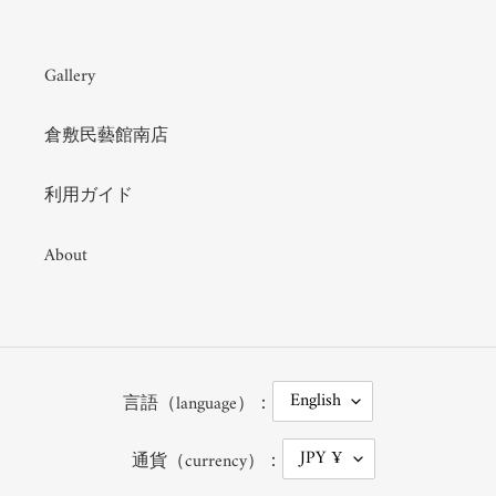
Gallery
倉敷民藝館南店
利用ガイド
About
L
English
言語（language）：
A
N
G
C
JPY ¥
U
通貨（currency）：
U
A
R
G