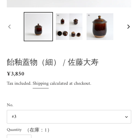
PREVIOUS
NEX
SLIDE
SLID
飴釉蓋物（細） / 佐藤大寿
Regular
¥3,850
price
Tax included.
Shipping
calculated at checkout.
No.
Quantity
（在庫：1）