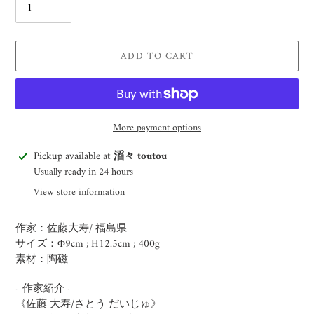
ADD TO CART
More payment options
Adding
Pickup available at
滔々 toutou
product
Usually ready in 24 hours
to
View store information
your
cart
作家：佐藤大寿/ 福島県
サイズ：Φ9cm ; H12.5cm
; 400g
素材：陶磁
- 作家紹介 -
《佐藤 大寿/さとう だいじゅ》