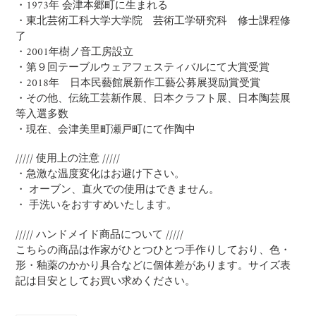
・1973年 会津本郷町に生まれる
・東北芸術工科大学大学院 芸術工学研究科 修士課程修
了
・2001年樹ノ音工房設立
・第９回テーブルウェアフェスティバルにて大賞受賞
・2018年 日本民藝館展新作工藝公募展奨励賞受賞
・その他、伝統工芸新作展、日本クラフト展、日本陶芸展
等入選多数
・現在、会津美里町瀬戸町にて作陶中
///// 使用上の注意 /////
・急激な温度変化はお避け下さい。
・ オーブン、直火での使用はできません。
・ 手洗いをおすすめいたします。
///// ハンドメイド商品について /////
こちらの商品は作家がひとつひとつ手作りしており、色・
形・釉薬のかかり具合などに個体差があります。サイズ表
記は目安としてお買い求めください。