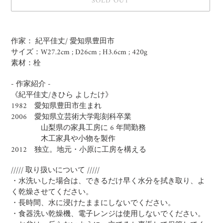
SOLD OUT
Adding
product
作家：
紀平佳丈
/ 愛知県豊田市
to
サイズ：W27.2cm ; D26cm ; H3.6cm ; 420g
your
素材：栓
cart
- 作家紹介 -
《
紀平佳丈
/きひら よしたけ》
1982 愛知県豊田市生まれ
2006 愛知県立芸術大学彫刻科卒業
山梨県の家具工房に 6 年間勤務
木工家具や小物を製作
2012 独立。地元・小原に工房を構える
/////
取り扱いについて
/////
・水洗いした場合は、できるだけ早く水分を拭き取り、よ
く乾燥させてください。
・長時間、水に浸けたままにしないでください。
・食器洗い乾燥機、電子レンジは使用しないでください。