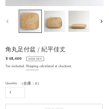
PREVIOUS
NEX
SLIDE
SLID
角丸足付盆 / 紀平佳丈
Regular
¥48,400
SOLD OUT
price
Tax included.
Shipping
calculated at checkout.
Quantity
（在庫：0）