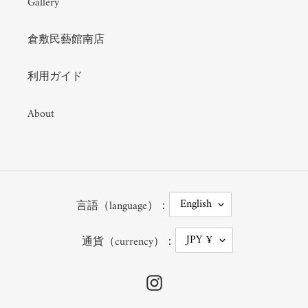
Gallery
倉敷民藝館南店
利用ガイド
About
L
English
言語（language）：
A
N
G
C
JPY ¥
U
通貨（currency）：
U
A
R
G
R
E
E
Instagram
N
C