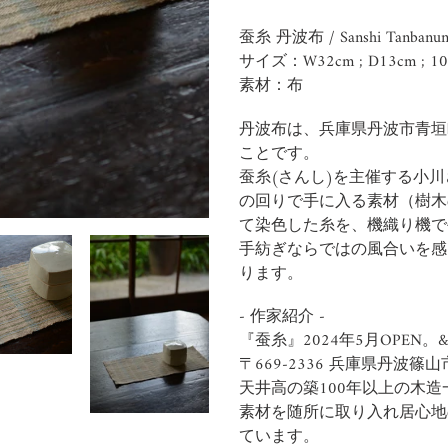
Adding
product
蚕糸
丹波布
/
Sanshi
Tanbanun
to
サイズ：
W32cm ; D13cm
; 10
your
素材：
布
cart
丹波布は、兵庫県丹波市青垣
ことです。
蚕糸(さんし)を主催する小
の回りで手に入る素材（樹木
て染色した糸を、機織り機で
手紡ぎならではの風合いを感
ります。
- 作家紹介 -
『蚕糸』2024年5月OPEN。&n
〒669-2336 兵庫県丹波篠
天井高の築100年以上の木
素材を随所に取り入れ居心地
ています。