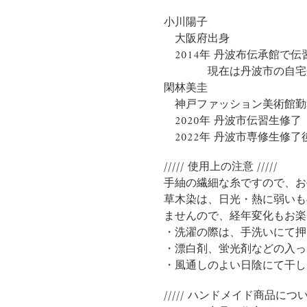
小川陽子
大阪府出身
2014年 丹波布伝承館で
現在は丹波市の自宅兼
閑林美圭
神戸ファッション美術館勤
2020年 丹波市伝習生修了
2022年 丹波市専修生修了
/////
使用上の注意
/////
手紬の繊細な糸ですので、お
草木染は、日光・熱に弱いも
ませんので、経年変化もお楽
・洗濯の際は、手洗いにて押
・漂白剤、蛍光剤などの入っ
・風通しのよい日陰にて干し
///// ハンドメイド商品について 