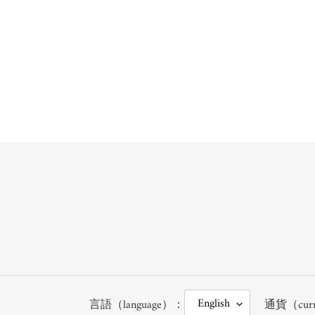
L
C
English
言語（language）：
通貨（cur
A
U