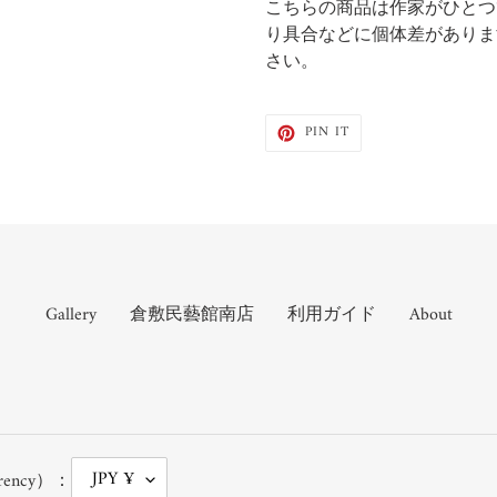
こちらの商品は作家がひとつ
り具合などに個体差がありま
さい。
PIN
PIN IT
ON
PINTEREST
Gallery
倉敷民藝館南店
利用ガイド
About
JPY ¥
rency）：