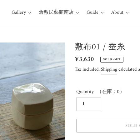
Gallery
倉敷民藝館南店
Guide
About
敷布01 / 蚕糸
Regular
¥3,630
SOLD OUT
price
Tax included.
Shipping
calculated a
Quantity
（在庫：0）
SOLD